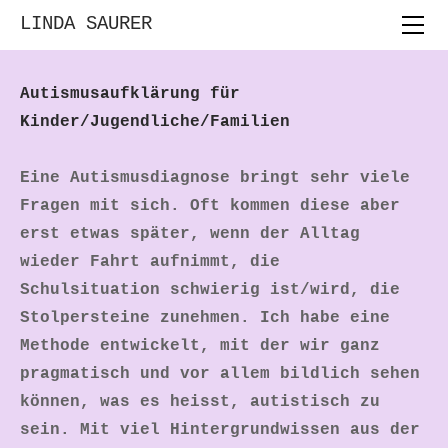
HOME
LINDA SAURER
FORTBILDUNGEN
BERATUNGEN
Autismusaufklärung für
ASS AUFKLÄRUNG AN SCHULEN
Kinder/Jugendliche/Familien
VORTRÄGE
Eine Autismusdiagnose bringt sehr viele
LEHRMITTEL
Fragen mit sich. Oft kommen diese aber
MUS-E
erst etwas später, wenn der Alltag
MALTANZ
wieder Fahrt aufnimmt, die
ÜBER MICH
Schulsituation schwierig ist/wird, die
KONTAKT
Stolpersteine zunehmen. Ich habe eine
Methode entwickelt, mit der wir ganz
pragmatisch und vor allem bildlich sehen
können, was es heisst, autistisch zu
sein. Mit viel Hintergrundwissen aus der