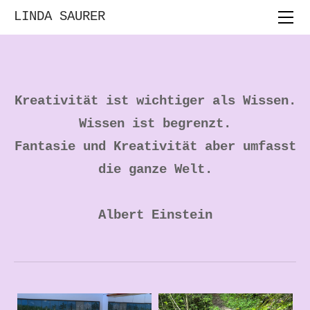
HOME
LINDA SAURER
FORTBILDUNGEN
BERATUNGEN
ASS AUFKLÄRUNG AN SCHULEN
Kreat
ivität ist wichtiger als Wissen.
VORTRÄGE
Wissen ist begrenzt.
LEHRMITTEL
​Fantasie und Kreativität aber umfasst
MUS-E
MALTANZ
die ganze Welt.
ÜBER MICH
KONTAKT
​Albert Einstein