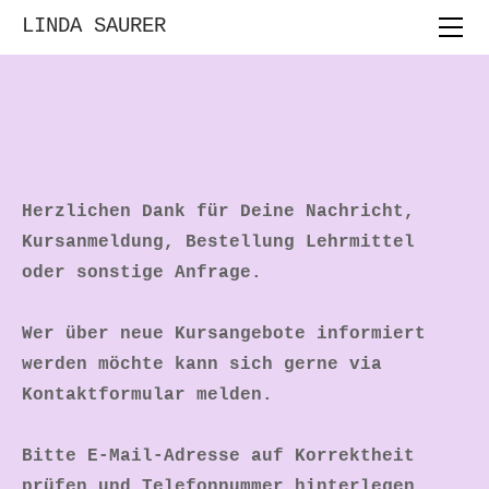
HOME
LINDA SAURER
FORTBILDUNGEN
BERATUNGEN
ASS AUFKLÄRUNG AN SCHULEN
VORTRÄGE
LEHRMITTEL
Herzlichen Dank für Deine Nachricht,
MUS-E
Kursanmeldung, Bestellung Lehrmittel
MALTANZ
oder sonstige Anfrage.
ÜBER MICH
​Wer über neue Kursangebote informiert
KONTAKT
werden möchte kann sich gerne via
Kontaktformular melden.
Bitte E-Mail-Adresse auf Korrektheit
prüfen und Telefonnummer hinterlegen.