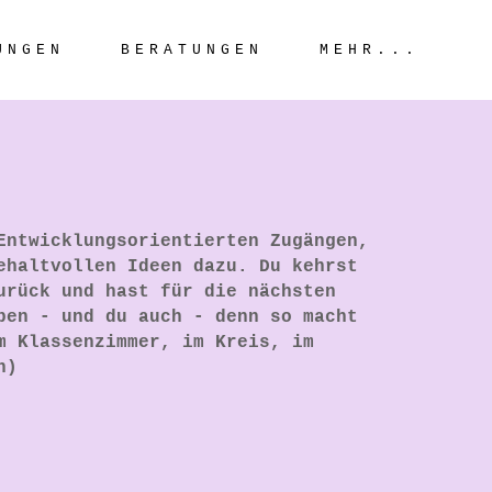
UNGEN
BERATUNGEN
MEHR...
Entwicklungsorientierten Zugängen,
ehaltvollen Ideen dazu. Du kehrst
urück und hast für die nächsten
ben - und du auch - denn so macht
m Klassenzimmer, im Kreis, im
n)